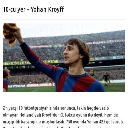
10-cu yer – Yohan Kroyff
Ən yaxşı 10 futbolçu siyahısında sonuncu, lakin heç də vacib
olmayan Hollandiyalı Kroyffdur. O, təkcə oyunu ilə deyil, həm də
məşqçilik bacarığı ilə məşhurlaşıb. 750 oyunda Yohan 425 qol vurub.