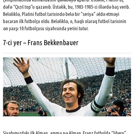
dəfə “Qızıl top”u qazanıb. Üstəlik, bu, 1983-1985-ci illərdə baş verib.
Beləliklə, Platini futbol tarixində belə bir "seriya" əldə etməyi
bacaran ilk futbolçu oldu. Beləliklə, o, haqlı olaraq futbol tarixinin
ən yaxşı 10 futbolçusu siyahısında yerini tutur.
7-ci yer – Frans Bekkenbauer
Siyahımızdakı ilk Alman, amma nə Alman. Franz futbolda “libero”