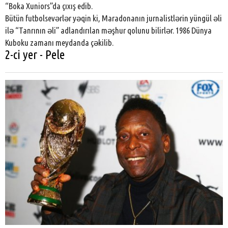
“Boka Xuniors”da çıxış edib.
Bütün futbolsevərlər yəqin ki, Maradonanın jurnalistlərin yüngül əli
ilə “Tanrının əli” adlandırılan məşhur qolunu bilirlər. 1986 Dünya
Kuboku zamanı meydanda çəkilib.
2-ci yer - Pele