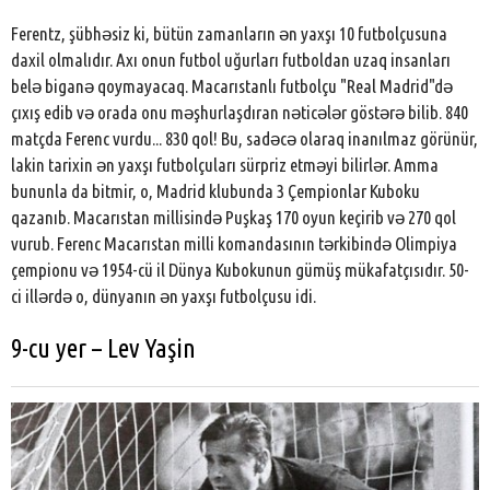
Ferentz, şübhəsiz ki, bütün zamanların ən yaxşı 10 futbolçusuna
daxil olmalıdır. Axı onun futbol uğurları futboldan uzaq insanları
belə biganə qoymayacaq. Macarıstanlı futbolçu "Real Madrid"də
çıxış edib və orada onu məşhurlaşdıran nəticələr göstərə bilib. 840
matçda Ferenc vurdu... 830 qol! Bu, sadəcə olaraq inanılmaz görünür,
lakin tarixin ən yaxşı futbolçuları sürpriz etməyi bilirlər. Amma
bununla da bitmir, o, Madrid klubunda 3 Çempionlar Kuboku
qazanıb. Macarıstan millisində Puşkaş 170 oyun keçirib və 270 qol
vurub. Ferenc Macarıstan milli komandasının tərkibində Olimpiya
çempionu və 1954-cü il Dünya Kubokunun gümüş mükafatçısıdır. 50-
ci illərdə o, dünyanın ən yaxşı futbolçusu idi.
9-cu yer – Lev Yaşin