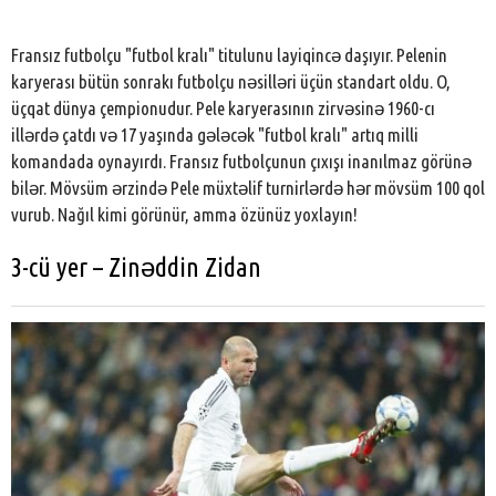
Fransız futbolçu "futbol kralı" titulunu layiqincə daşıyır. Pelenin
karyerası bütün sonrakı futbolçu nəsilləri üçün standart oldu. O,
üçqat dünya çempionudur. Pele karyerasının zirvəsinə 1960-cı
illərdə çatdı və 17 yaşında gələcək "futbol kralı" artıq milli
komandada oynayırdı. Fransız futbolçunun çıxışı inanılmaz görünə
bilər. Mövsüm ərzində Pele müxtəlif turnirlərdə hər mövsüm 100 qol
vurub. Nağıl kimi görünür, amma özünüz yoxlayın!
3-cü yer – Zinəddin Zidan