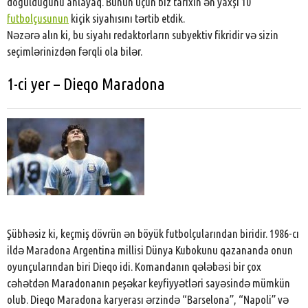
doğulduğunu anlayaq. Bunun üçün biz tarixin ən yaxşı 10
futbolçusunun
kiçik siyahısını tərtib etdik.
Nəzərə alın ki, bu siyahı redaktorların subyektiv fikridir və sizin
seçimlərinizdən fərqli ola bilər.
1-ci yer – Dieqo Maradona
Şübhəsiz ki, keçmiş dövrün ən böyük futbolçularından biridir. 1986-cı
ildə Maradona Argentina millisi Dünya Kubokunu qazananda onun
oyunçularından biri Dieqo idi. Komandanın qələbəsi bir çox
cəhətdən Maradonanın peşəkar keyfiyyətləri sayəsində mümkün
olub. Dieqo Maradona karyerası ərzində “Barselona”, “Napoli” və