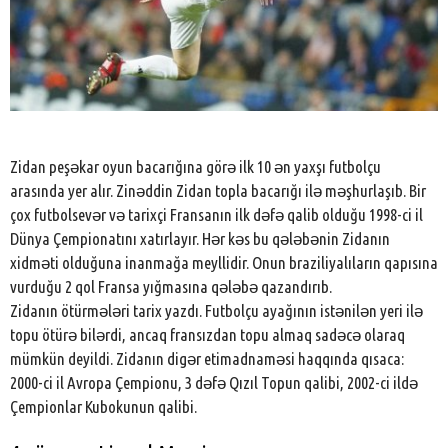
Zidan peşəkar oyun bacarığına görə ilk 10 ən yaxşı futbolçu
arasında yer alır. Zinəddin Zidan topla bacarığı ilə məşhurlaşıb. Bir
çox futbolsevər və tarixçi Fransanın ilk dəfə qalib olduğu 1998-ci il
Dünya Çempionatını xatırlayır. Hər kəs bu qələbənin Zidanın
xidməti olduğuna inanmağa meyllidir. Onun braziliyalıların qapısına
vurduğu 2 qol Fransa yığmasına qələbə qazandırıb.
Zidanın ötürmələri tarix yazdı. Futbolçu ayağının istənilən yeri ilə
topu ötürə bilərdi, ancaq fransızdan topu almaq sadəcə olaraq
mümkün deyildi. Zidanın digər etimadnaməsi haqqında qısaca:
2000-ci il Avropa Çempionu, 3 dəfə Qızıl Topun qalibi, 2002-ci ildə
Çempionlar Kubokunun qalibi.