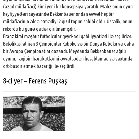
(azad müdafiəçi) kimi yeni bir konsepsiya yaratdı. Məhz onun oyun
keyfiyyətləri sayəsində Bekkenbauer ondan əvvəl heç bir
müdafiəçinin əldə etmədiyi 2 qızıl topun sahibi oldu. Üstəlik, onun
rekordu bu günə qədər qırılmamışdır.
Franz kimi məşhur futbolçular qeyri-adi qabiliyyətləri ilə seçilirlər.
Beləliklə, alman 3 Çempionlar Kuboku və bir Dünya Kuboku və daha
bir Avropa Çempionatını qazandı. Meydanda Bekkenbauer ağıllı
oyunu, rəqibin hərəkətlərini əvvəlcədən hesablamaq və vaxtında
ört-basdır etmək bacarığı ilə seçilirdi.
8-ci yer – Ferens Puşkaş