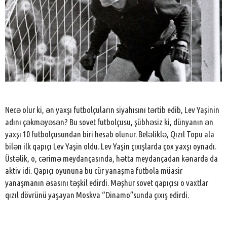
Necə olur ki, ən yaxşı futbolçuların siyahısını tərtib edib, Lev Yaşinin
adını çəkməyəsən? Bu sovet futbolçusu, şübhəsiz ki, dünyanın ən
yaxşı 10 futbolçusundan biri hesab olunur. Beləliklə, Qızıl Topu ala
bilən ilk qapıçı Lev Yaşin oldu. Lev Yaşin çıxışlarda çox yaxşı oynadı.
Üstəlik, o, cərimə meydançasında, hətta meydançadan kənarda da
aktiv idi. Qapıçı oyununa bu cür yanaşma futbola müasir
yanaşmanın əsasını təşkil edirdi. Məşhur sovet qapıçısı o vaxtlar
qızıl dövrünü yaşayan Moskva “Dinamo”sunda çıxış edirdi.