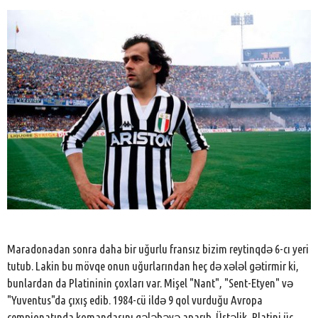
Maradonadan sonra daha bir uğurlu fransız bizim reytinqdə 6-cı yeri
tutub. Lakin bu mövqe onun uğurlarından heç də xələl gətirmir ki,
bunlardan da Platininin çoxları var. Mişel "Nant", "Sent-Etyen" və
"Yuventus"da çıxış edib. 1984-cü ildə 9 qol vurduğu Avropa
çempionatında komandasını qələbəyə aparıb. Üstəlik, Platini üç