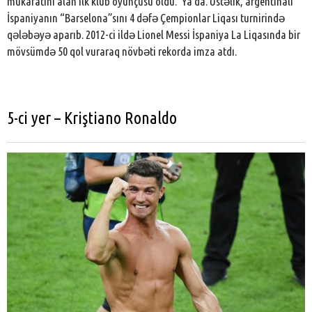
mükafatını alan ilk klub oyunçusu oldu. 'Ya da. Üstəlik, argentinalı
İspaniyanın “Barselona”sını 4 dəfə Çempionlar Liqası turnirində
qələbəyə aparıb. 2012-ci ildə Lionel Messi İspaniya La Liqasında bir
mövsümdə 50 qol vuraraq növbəti rekorda imza atdı.
5-ci yer – Kriştiano Ronaldo