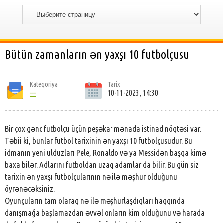
Bütün zamanların ən yaxşı 10 futbolçusu
Kateqoriya
Tarix
---
10-11-2023, 14:30
Bir çox gənc futbolçu üçün peşəkar mənada istinad nöqtəsi var.
Təbii ki, bunlar futbol tarixinin ən yaxşı 10 futbolçusudur. Bu
idmanın yeni ulduzları Pele, Ronaldo və ya Messidən başqa kimə
baxa bilər. Adlarını futboldan uzaq adamlar da bilir. Bu gün siz
tarixin ən yaxşı futbolçularının nə ilə məşhur olduğunu
öyrənəcəksiniz.
Oyunçuların tam olaraq nə ilə məşhurlaşdıqları haqqında
danışmağa başlamazdan əvvəl onların kim olduğunu və harada