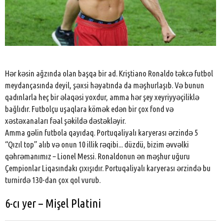
Hər kəsin ağzında olan başqa bir ad. Kriştiano Ronaldo təkcə futbol
meydançasında deyil, şəxsi həyatında da məşhurlaşıb. Və bunun
qadınlarla heç bir əlaqəsi yoxdur, amma hər şey xeyriyyəçiliklə
bağlıdır. Futbolçu uşaqlara kömək edən bir çox fond və
xəstəxanaları fəal şəkildə dəstəkləyir.
Amma gəlin futbola qayıdaq. Portuqaliyalı karyerası ərzində 5
“Qızıl top” alıb və onun 10 illik rəqibi... düzdü, bizim əvvəlki
qəhrəmanımız – Lionel Messi. Ronaldonun ən məşhur uğuru
Çempionlar Liqasındakı çıxışıdır. Portuqaliyalı karyerası ərzində bu
turnirdə 130-dan çox qol vurub.
6-cı yer – Mişel Platini