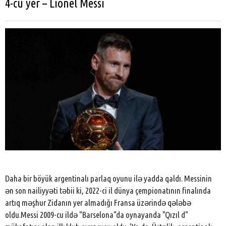
4-cü yer – Lionel Messi
Daha bir böyük argentinalı parlaq oyunu ilə yadda qaldı. Messinin
ən son nailiyyəti təbii ki, 2022-ci il dünya çempionatının finalında
artıq məşhur Zidanın yer almadığı Fransa üzərində qələbə
oldu.Messi 2009-cu ildə "Barselona"da oynayanda "Qızıl d"