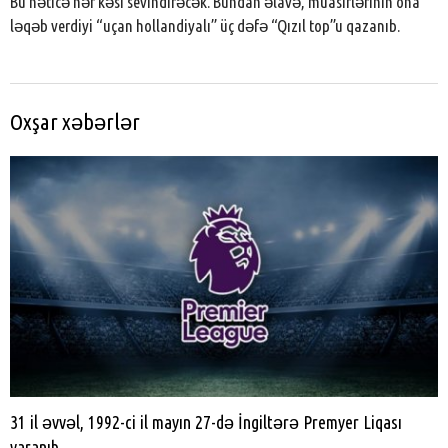
Bu nəticə hər kəsi sevindirəcək. Bundan əlavə, müasirlərinin ona
ləqəb verdiyi “uçan hollandiyalı” üç dəfə “Qızıl top”u qazanıb.
Oxşar xəbərlər
31 il əvvəl, 1992-ci il mayın 27-də İngiltərə Premyer Liqası
yaranıb